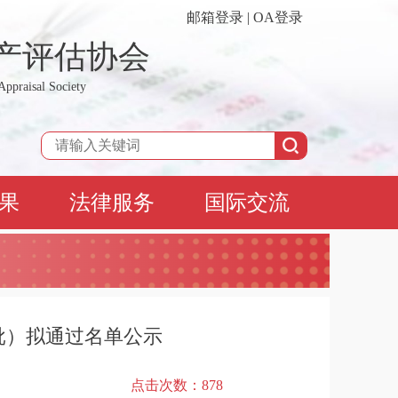
邮箱登录
|
OA登录
产评估协会
Appraisal Society
果
法律服务
国际交流
批）拟通过名单公示
点击次数：
878